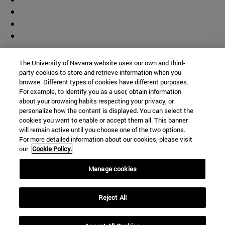
Colaborador
The University of Navarra website uses our own and third-
party cookies to store and retrieve information when you
browse. Different types of cookies have different purposes.
For example, to identify you as a user, obtain information
about your browsing habits respecting your privacy, or
personalize how the content is displayed. You can select the
cookies you want to enable or accept them all. This banner
© Universidad de Navarra
will remain active until you choose one of the two options.
For more detailed information about our cookies, please visit
Información legal
our
Cookie Policy.
Accesibilidad
Configuración de cookies
Manage cookies
Localizador de campus
Reject All