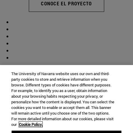
CONOCE EL PROYECTO
Colaborador
The University of Navarra website uses our own and third-
party cookies to store and retrieve information when you
browse. Different types of cookies have different purposes.
For example, to identify you as a user, obtain information
about your browsing habits respecting your privacy, or
personalize how the content is displayed. You can select the
cookies you want to enable or accept them all. This banner
© Universidad de Navarra
will remain active until you choose one of the two options.
For more detailed information about our cookies, please visit
Información legal
our
Cookie Policy.
Accesibilidad