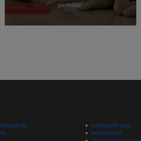
participar.
versidad de
Información legal
rra
Accesibilidad
Configuración de coo