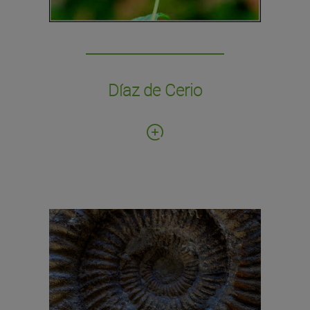
Díaz de Cerio
Fecha de donación: 2014
Número de ejemplares: 276
Cajas entomológicas, lepidópteros, fósiles,
moluscos, preparaciones microscópicas y