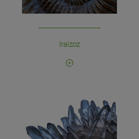
mamíferos.
Iraizoz
Fecha de donación: 2004
Número de ejemplares: 3.000
Colección de minerales, rocas y fósiles.