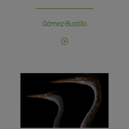
español M. R. Gómez Bustillo, donada por
Jaime Anfruns.
Gómez-Bustillo
Fecha de donación: 1995
Número de ejemplares: 7.000
Valiosa colección de mamíferos, aves,
reptiles, anfibios, invertebrados y
artrópodos de todas las partes del mundo,
recogidas por los Padres Capuchinos