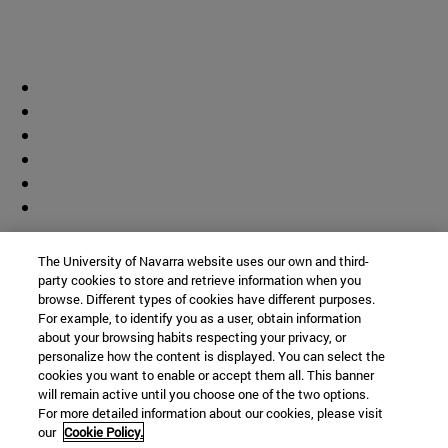
Colaborador
The University of Navarra website uses our own and third-
party cookies to store and retrieve information when you
browse. Different types of cookies have different purposes.
For example, to identify you as a user, obtain information
about your browsing habits respecting your privacy, or
personalize how the content is displayed. You can select the
cookies you want to enable or accept them all. This banner
© Universidad de Navarra
will remain active until you choose one of the two options.
For more detailed information about our cookies, please visit
Información legal
our
Cookie Policy.
Accesibilidad