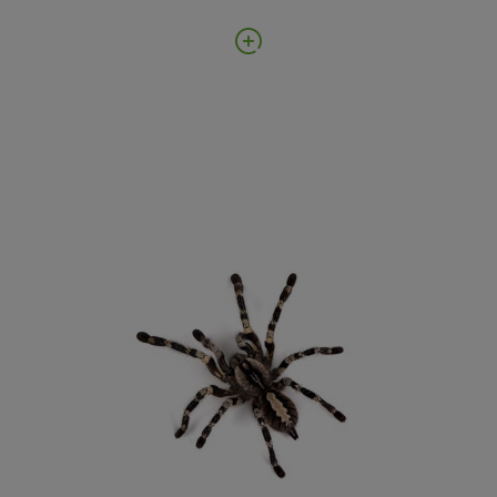
donada en 1973 por su familia.
Los invertebrados no insectos constituyen la
parte más importante de los fondos del
Museo, al menos en lo que respecta al número
de ejemplares y especies que se encuentran
conservadas en sus instalaciones. Entre otros
grupos, cientos de miles de ejemplares de