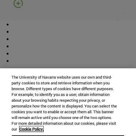
Colaborador
The University of Navarra website uses our own and third-
party cookies to store and retrieve information when you
browse. Different types of cookies have different purposes.
For example, to identify you as a user, obtain information
about your browsing habits respecting your privacy, or
personalize how the content is displayed. You can select the
cookies you want to enable or accept them all. This banner
© Universidad de Navarra
will remain active until you choose one of the two options.
For more detailed information about our cookies, please visit
Información legal
our
Cookie Policy.
Accesibilidad