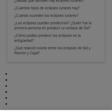
¿Sabías que también hay eclipses lunares?
¿Cuántos tipos de eclipses lunares hay?
¿Cuándo suceden los eclipses lunares?
¿Los eclipses pueden predecirse? ¿Quién fue la
primera persona en predecir un eclipse de Sol?
¿Cómo podían predecir los eclipses en la
antigüedad?
¿Qué relación existe entre los eclipses de Sol y
Ramón y Cajal?