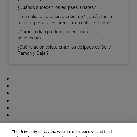
¿Cuándo suceden los eclipses lunares?
¿Los eclipses pueden predecirse? ¿Quién fue la
primera persona en predecir un eclipse de Sol?
¿Cómo podían predecir los eclipses en la
antigüedad?
¿Qué relación existe entre los eclipses de Sol y
Ramón y Cajal?
Colaborador
The University of Navarra website uses our own and third-