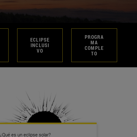
PROGRA
ECLIPSE
MA
INCLUSI
COMPLE
VO
TO
¿Qué es un eclipse solar?