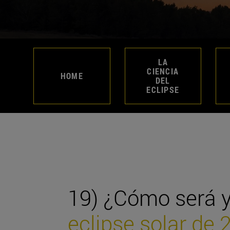
LA
CIENCIA
HOME
DEL
ECLIPSE
19) ¿Cómo será y
eclipse solar de 