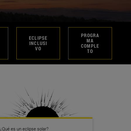
PROGRA
ECLIPSE
MA
INCLUSI
COMPLE
VO
TO
¿Qué es un eclipse solar?