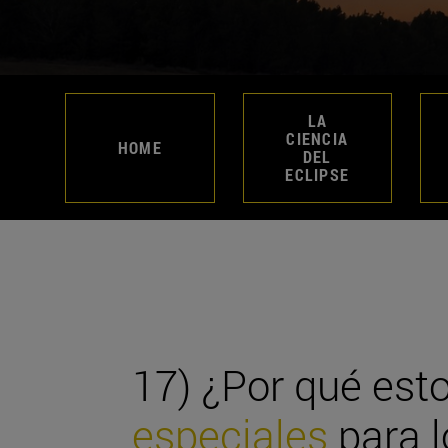
LA
CIENCIA
HOME
DEL
ECLIPSE
17) ¿Por qué est
especiales
para l