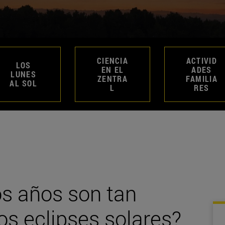
CIENCIA
ACTIVID
LOS
EN EL
ADES
LUNES
ZENTRA
FAMILIA
AL SOL
L
RES
os años son tan
os eclipses solares?