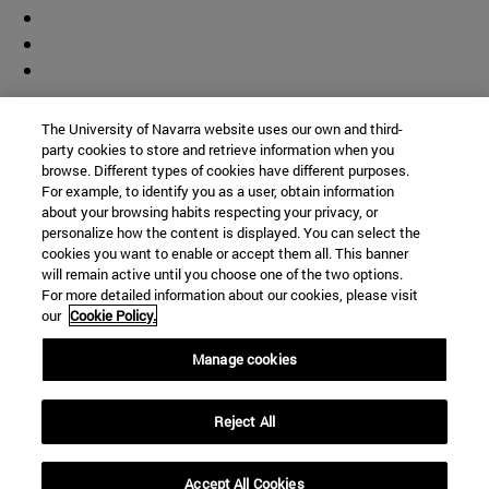
Colaborador
The University of Navarra website uses our own and third-
party cookies to store and retrieve information when you
browse. Different types of cookies have different purposes.
For example, to identify you as a user, obtain information
about your browsing habits respecting your privacy, or
personalize how the content is displayed. You can select the
cookies you want to enable or accept them all. This banner
© Universidad de Navarra
will remain active until you choose one of the two options.
For more detailed information about our cookies, please visit
Información legal
our
Cookie Policy.
Accesibilidad
Configuración de cookies
Manage cookies
Localizador de campus
Reject All
Accept All Cookies