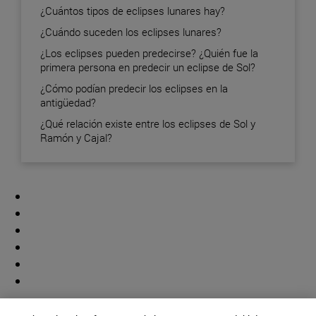
¿Cuántos tipos de eclipses lunares hay?
¿Cuándo suceden los eclipses lunares?
¿Los eclipses pueden predecirse? ¿Quién fue la
primera persona en predecir un eclipse de Sol?
¿Cómo podían predecir los eclipses en la
antigüedad?
¿Qué relación existe entre los eclipses de Sol y
Ramón y Cajal?
Colaborador