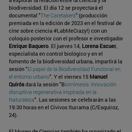
a explorar la relación entre la ciencia y la
biodiversidad. El día 12 se proyectará el
documental "
The Caretakers
" (producción
premiada en la edición de 2023 en el festival de
cine sobre ciencia #LabMeCrazy!) con un
coloquio posterior con el profesor e investigador
Enrique Baquero
. El jueves 14,
Lorena Escuer
,
especialista en control biológico y en el
fomento de la biodiversidad urbana, impartirá la
sesión "
El papel de la Biodiversidad Funcional en
el entorno urbano
". Y el viernes 15
Manuel
Quirós
dará la sesión "B
iomímesis: innovación
disruptiva regenerativa inspirada en la
Naturaleza
". Las sesiones se celebrarán a las
19:30 horas en el Civivox Iturrama (C/Esquíroz,
24).
El Museo de Ciencias también ha organizado el