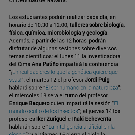
Universidad de Navarra.
Los estudiantes podrán realizar cada día, en
horario de 10:30 a 12:00,
talleres sobre biología,
física, química, microbiología y geología
.
Además, a partir de las 12 horas, podrán
disfrutar de algunas sesiones sobre diversos
temas científicos: el lunes 11 la investigadora
del Cima
Ana Patiño
impartirá la conferencia
“¡
En realidad eres lo que la genética quiere que
seas!
”; el martes 12 el profesor
Jordi Puig
hablará sobre “
El ser humano en la naturaleza
”;
el miércoles 13 será el turno del profesor
Enrique Baquero
quien impartirá la sesión “
El
mundo oculto de los insectos
”; el jueves 14 los
profesores
Iker Zuriguel
e I
ñaki Echeverría
hablarán sobre “
La inteligencia artificial en la
ciencia
”; y el viernes 15 cierra el ciclo la