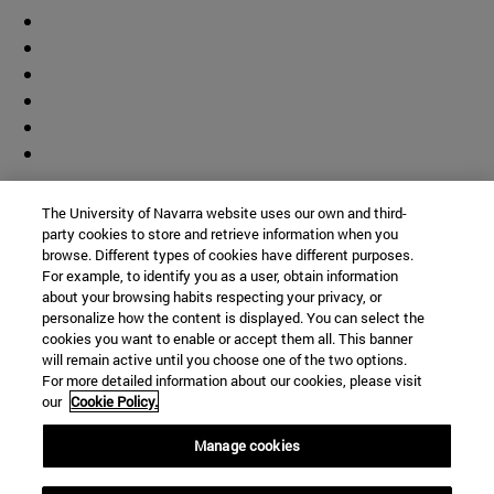
Colaborador
The University of Navarra website uses our own and third-
party cookies to store and retrieve information when you
browse. Different types of cookies have different purposes.
For example, to identify you as a user, obtain information
about your browsing habits respecting your privacy, or
personalize how the content is displayed. You can select the
cookies you want to enable or accept them all. This banner
© Universidad de Navarra
will remain active until you choose one of the two options.
For more detailed information about our cookies, please visit
Información legal
our
Cookie Policy.
Accesibilidad
Configuración de cookies
Manage cookies
Localizador de campus