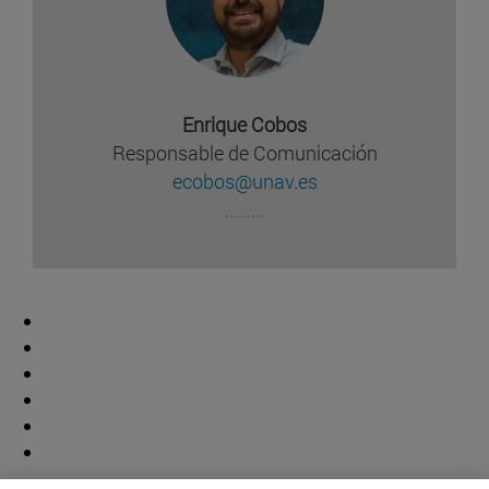
Enrique Cobos
Responsable de Comunicación
ecobos@unav.es
.........