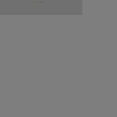
.........