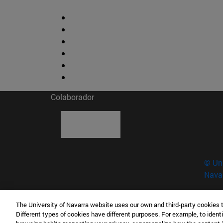
Colaborador
© Uni
Nava
The University of Navarra website uses our own and third-party cookies 
Museo de Ciencias · Universidad de Navarra
Different types of cookies have different purposes. For example, to identi
C/ Irunlarrea, 1 31008 Pamplona España