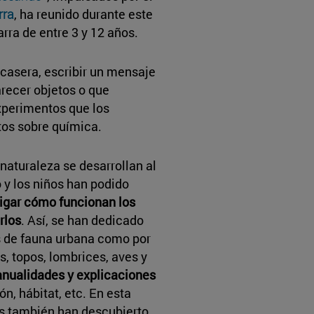
rra
, ha reunido durante este
rra de entre 3 y 12 años.
casera, escribir un mensaje
recer objetos o que
xperimentos que los
os sobre química.
naturaleza se desarrollan al
o y los niños han podido
tigar cómo funcionan los
rlos
. Así, se han dedicado
s de fauna urbana como por
, topos, lombrices, aves y
anualidades y explicaciones
n, hábitat, etc. En esta
es también han descubierto