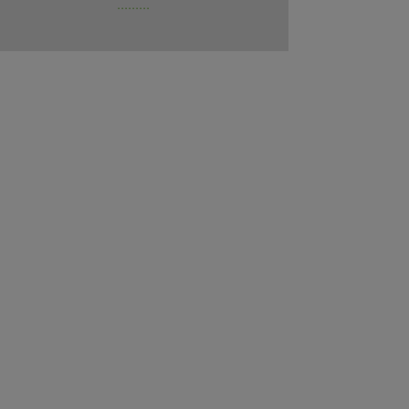
.........