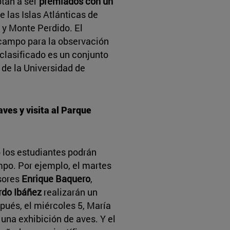
ptan a ser
premiados con un
re las Islas Atlánticas de
a y Monte Perdido. El
campo para la observación
r clasificado es un conjunto
de la Universidad de
ves y visita al Parque
o los estudiantes podrán
mpo. Por ejemplo, el martes
esores
Enrique Baquero
,
rdo Ibáñez
realizarán un
spués, el miércoles 5, María
 una exhibición de aves. Y el