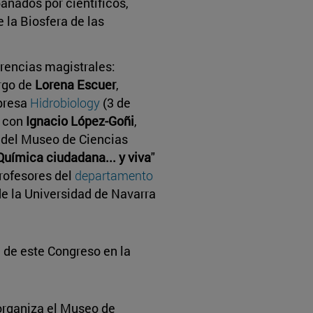
añados por científicos,
 la Biosfera de las
rencias magistrales:
argo de
Lorena Escuer
,
mpresa
Hidrobiology
(3 de
" con
Ignacio López-Goñi
,
r del Museo de Ciencias
Química ciudadana... y viva
"
profesores del
departamento
de la Universidad de Navarra
de este Congreso en la
organiza el Museo de