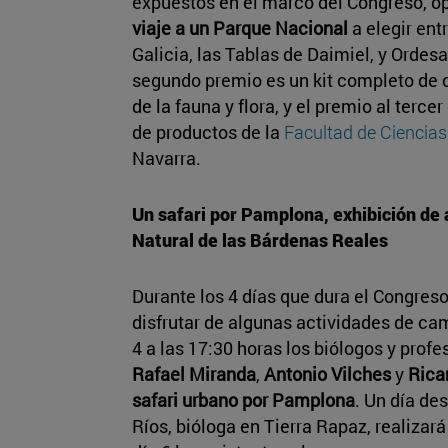
expuestos en el marco del Congreso, o
viaje a un Parque Nacional
a elegir ent
Galicia, las Tablas de Daimiel, y Ordes
segundo premio es un kit completo de 
de la fauna y flora, y el premio al terce
de productos de la
Facultad de Ciencias
Navarra.
Un safari por Pamplona, exhibición de a
Natural de las Bárdenas Reales
Durante los 4 días que dura el Congres
disfrutar de algunas actividades de ca
4 a las 17:30 horas los biólogos y prof
Rafael Miranda
,
Antonio Vilches
y
Rica
safari urbano por Pamplona
. Un día de
Ríos, bióloga en Tierra Rapaz, realizará