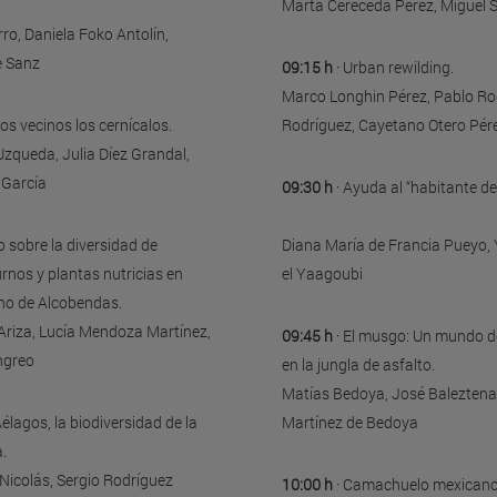
Marta Cereceda Pérez, Miguel S
ro, Daniela Foko Antolín,
e Sanz
09:15 h
· Urban rewilding.
Marco Longhin Pérez, Pablo Ro
os vecinos los cernícalos.
Rodríguez, Cayetano Otero Pér
Uzqueda, Julia Díez Grandal,
 García
09:30 h
· Ayuda al “habitante de
o sobre la diversidad de
Diana María de Francia Pueyo, 
urnos y plantas nutricias en
el Yaagoubi
ano de Alcobendas.
Ariza, Lucía Mendoza Martínez,
09:45 h
· El musgo: Un mundo d
ngreo
en la jungla de asfalto.
Matías Bedoya, José Baleztena,
élagos, la biodiversidad de la
Martínez de Bedoya
.
Nicolás, Sergio Rodríguez
10:00 h
· Camachuelo mexicano,