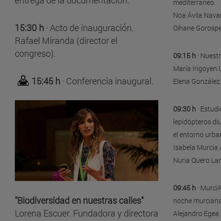
mediterráneo.
Noa Ávila Navar
15:30 h
· Acto de inauguración.
Oihane Gorosp
Rafael Miranda (director el
congreso).
09:15 h
· Nuestr
María Irigoyen 
15:45 h
· Conferencia inaugural.
Elena González
09:30 h
· Estudi
lepidópteros di
el entorno urb
Isabela Murcia 
Nuria Quero La
09:45 h
· MurciA
"Biodiversidad en nuestras calles"
noche murciana
Lorena Escuer. Fundadora y directora
Alejandro Egea 