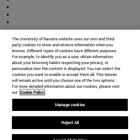
Colaborador
The University of Navarra website uses our own and third-
party cookies to store and retrieve information when you
browse. Different types of cookies have different purposes.
For example, to identify you as a user, obtain information
about your browsing habits respecting your privacy, or
personalize how the content is displayed. You can select the
cookies you want to enable or accept them all. This banner
© Universidad de Navarra
will remain active until you choose one of the two options.
For more detailed information about our cookies, please visit
Información legal
our
Cookie Policy.
Accesibilidad
Configuración de cookies
Manage cookies
Localizador de campus
Reject All