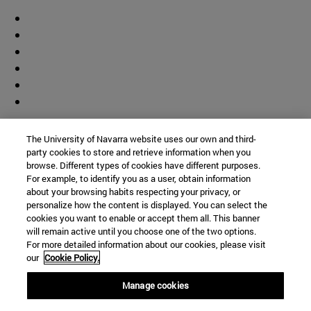
Colaborador
The University of Navarra website uses our own and third-
party cookies to store and retrieve information when you
browse. Different types of cookies have different purposes.
For example, to identify you as a user, obtain information
about your browsing habits respecting your privacy, or
personalize how the content is displayed. You can select the
cookies you want to enable or accept them all. This banner
© Universidad de Navarra
will remain active until you choose one of the two options.
For more detailed information about our cookies, please visit
Información legal
our
Cookie Policy.
Accesibilidad
Configuración de cookies
Manage cookies
Localizador de campus