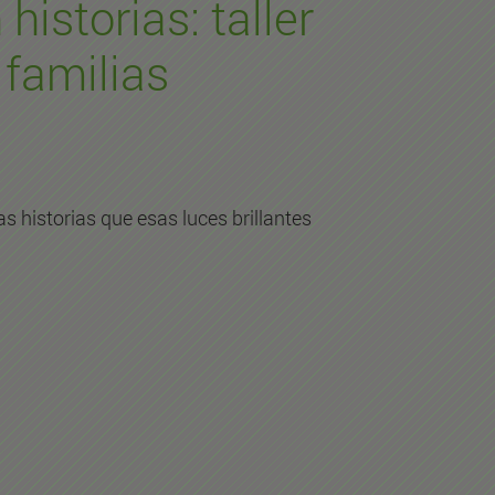
historias: taller
 familias
as historias que esas luces brillantes