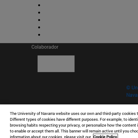
Colaborador
© Uni
Nava
The University of Navarra website uses our own and third-party cookies 
Museo de Ciencias · Universidad de Navarra
Different types of cookies have different purposes. For example, to identi
C/ Irunlarrea, 1 31008 Pamplona España
browsing habits respecting your privacy, or personalize how the content 
to enable or accept them all. This banner will remain active until you ch
T.
+34 948 42 56 00 (Ext: 806649)
museociencia
information about our cookies, please visit our
Cookie Policy.