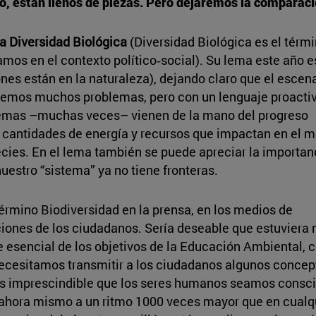
, están llenos de piezas. Pero dejaremos la comparación
la Diversidad Biológica
(Diversidad Biológica es el térm
zamos en el contexto político‑social). Su lema este año e
ones están en la naturaleza), dejando claro que el escen
enemos muchos problemas, pero con un lenguaje proacti
blemas –muchas veces– vienen de la mano del progreso
 cantidades de energía y recursos que impactan en el 
ies. En el lema también se puede apreciar la importan
nuestro “sistema” ya no tiene fronteras.
érmino Biodiversidad en la prensa, en los medios de
iones de los ciudadanos. Sería deseable que estuviera m
te esencial de los objetivos de la Educación Ambiental, 
necesitamos transmitir a los ciudadanos algunos concep
 imprescindible que los seres humanos seamos consci
 ahora mismo a un ritmo 1000 veces mayor que en cualq