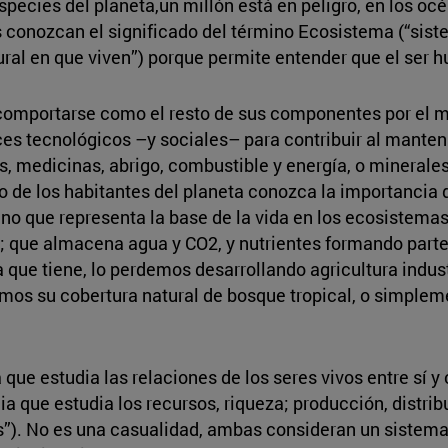
species del planeta,un millón está en peligro, en los oc
 conozcan el significado del término Ecosistema (“sist
ral en que viven”) porque permite entender que el ser h
y comportarse como el resto de sus componentes por el 
ances tecnológicos –y sociales– para contribuir al mante
, medicinas, abrigo, combustible y energía, o minerales
 de los habitantes del planeta conozca la importancia 
ino que representa la base de la vida en los ecosistemas
 que almacena agua y CO2, y nutrientes formando parte de
ue tiene, lo perdemos desarrollando agricultura industri
mos su cobertura natural de bosque tropical, o simplem
a que estudia las relaciones de los seres vivos entre sí 
 que estudia los recursos, riqueza; producción, distrib
). No es una casualidad, ambas consideran un sistema, 