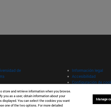
versidad de
Información legal
rra
Accesibilidad
Configuración de coo
to store and retrieve information when you browse.
fy you as a user, obtain information about your
Manage c
is displayed. You can select the cookies you want
oose one of the two options. For more detailed
s@unav.es