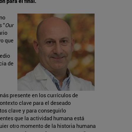
 para el final.
ino
s “
Our
ario
vo que
medio
cia de
ás presente en los currículos de
contexto clave para el deseado
tos clave y para conseguirlo
entes que la actividad humana está
uier otro momento de la historia humana