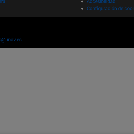
rra
Accesibilidad
Configuración de coo
s@unav.es