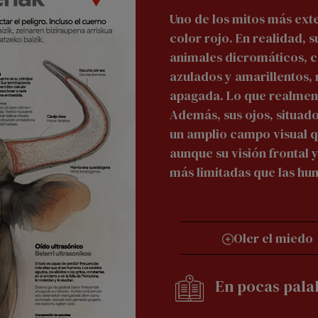
Uno de los mitos más ext
color rojo. En realidad, s
animales dicromáticos, c
azulados y amarillentos,
apagada. Lo que realmen
Además, sus ojos, situad
un amplio campo visual qu
aunque su visión frontal 
más limitadas que las h
Oler el miedo
En pocas pala