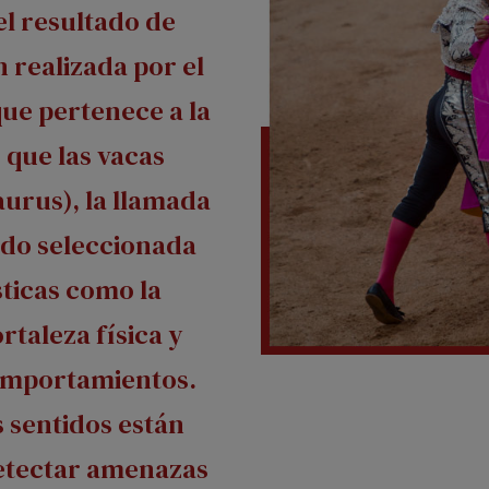
el resultado de
n realizada por el
ue pertenece a la
 que las vacas
aurus), la llamada
sido seleccionada
sticas como la
ortaleza física y
omportamientos.
s sentidos están
etectar amenazas