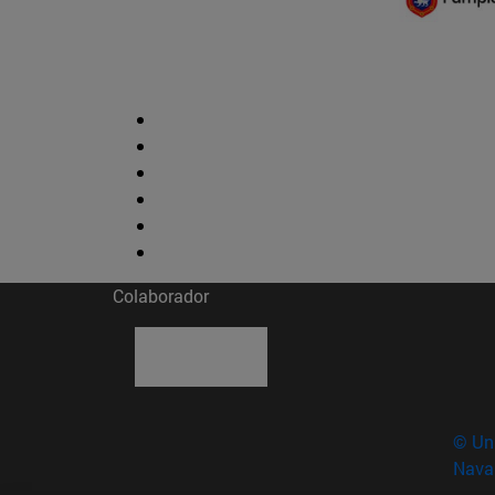
Colaborador
© Uni
Nava