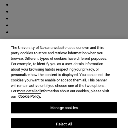
Colaborador
The University of Navarra website uses our own and third-
party cookies to store and retrieve information when you
browse. Different types of cookies have different purposes.
For example, to identify you as a user, obtain information
about your browsing habits respecting your privacy, or
personalize how the content is displayed. You can select the
cookies you want to enable or accept them all. This banner
© Universidad de Navarra
will remain active until you choose one of the two options.
For more detailed information about our cookies, please visit
Información legal
our
Cookie Policy.
Accesibilidad
Configuración de cookies
Manage cookies
Localizador de campus
Reject All