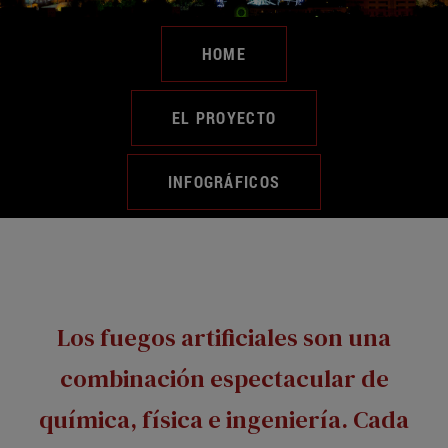
HOME
EL PROYECTO
INFOGRÁFICOS
Los fuegos artificiales son una
combinación espectacular de
química, física e ingeniería. Cada