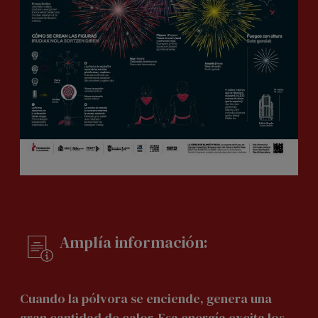
Amplía información:
Cuando la pólvora se enciende, genera una
gran cantidad de calor. Esa energía excita los