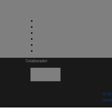
Colaborador
© Uni
Nava