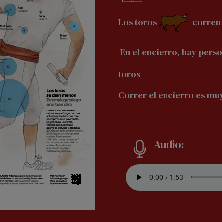
Los toros
corren
En el encierro, hay pers
toros
Correr el encierro es muy pel
Audio: