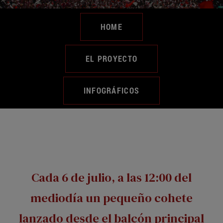
HOME
EL PROYECTO
INFOGRÁFICOS
Cada 6 de julio, a las 12:00 del
mediodía un pequeño cohete
lanzado desde el balcón principal