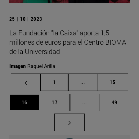
25 | 10 | 2023
La Fundación "la Caixa" aporta 1,5
millones de euros para el Centro BIOMA
de la Universidad
Imagen
Raquel Arilla
Página
Páginas intermedias Us
Página
1
...
15
Página
Página
Páginas intermedias U
Página
16
17
...
49