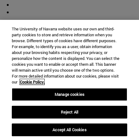
Colaborador
The University of Navarra website uses our own and third-
party cookies to store and retrieve information when you
browse. Different types of cookies have different purposes.
For example, to identify you as a user, obtain information
about your browsing habits respecting your privacy, or
personalize how the content is displayed. You can select the
cookies you want to enable or accept them all. This banner
© Universidad de Navarra
will remain active until you choose one of the two options.
For more detailed information about our cookies, please visit
Información legal
our
Cookie Policy.
Accesibilidad
Configuración de cookies
Manage cookies
Localizador de campus
Reject All
Accept All Cookies