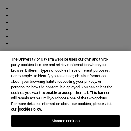
Colaborador
The University of Navarra website uses our own and third-
party cookies to store and retrieve information when you
browse. Different types of cookies have different purposes.
For example, to identify you as a user, obtain information
about your browsing habits respecting your privacy, or
personalize how the content is displayed. You can select the
cookies you want to enable or accept them all. This banner
© Universidad de Navarra
will remain active until you choose one of the two options.
For more detailed information about our cookies, please visit
Información legal
our
Cookie Policy.
Accesibilidad
Configuración de cookies
Manage cookies
Localizador de campus