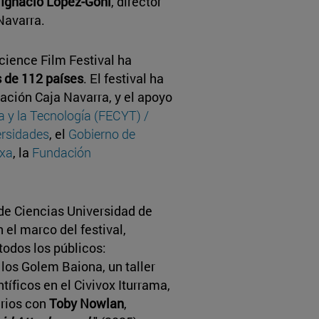
e
Ignacio López-Goñi
, director
Navarra.
ience Film Festival ha
 de 112 países
. El festival ha
ación Caja Navarra, y el apoyo
a y la Tecnología (FECYT) /
ersidades
, el
Gobierno de
txa
, la
Fundación
 de Ciencias Universidad de
el marco del festival,
todos los públicos:
 los Golem Baiona, un taller
tíficos en el Civivox Iturrama,
arios con
Toby Nowlan
,