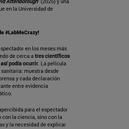
id Attenborough
" (2025) y una
e en la Universidad de
 de #LabMeCrazy!
 espectador en los meses más
endo de cerca a
tres científicos
así podía ocurrir
. La película
s sanitaria: muestra desde
prensa y cada declaración
tante entre evidencia
ático.
apercibida para el espectador
o con la ciencia, sino con la
vas y la necesidad de explicar