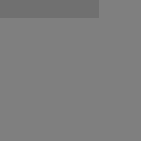
.........