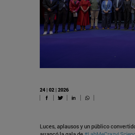
24 | 02 | 2026
Luces, aplausos y un público convertido
arrancó la gala de
#LabMeCrazy! Science