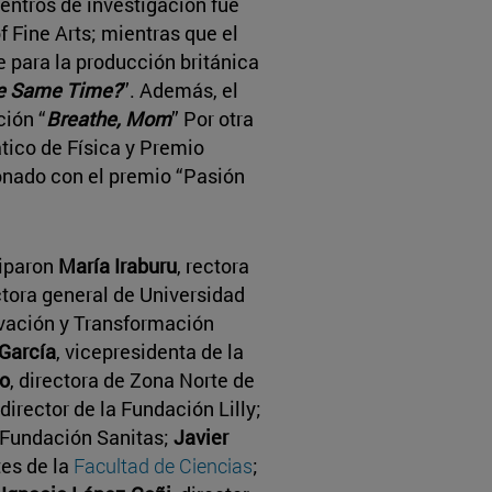
entros de investigación fue
 Fine Arts; mientras que el
e para la producción británica
the Same Time?
”. Además, el
ción “
Breathe, Mom
” Por otra
ático de Física y Premio
donado con el premio “Pasión
ciparon
María Iraburu
, rectora
ectora general de Universidad
vación y Transformación
García
, vicepresidenta de la
o
, directora de Zona Norte de
 director de la Fundación Lilly;
a Fundación Sanitas;
Javier
tes de la
Facultad de Ciencias
;