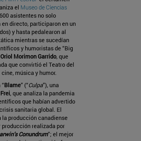
aniza el
Museo de Ciencias
600 asistentes no solo
en directo, participaron en un
dos) y hasta pedalearon al
tática mientras se sucedían
entíficos y humoristas de “Big
y
Oriol Morimon Garrido
, que
da que convirtió el Teatro del
, cine, música y humor.
 “
Blame
” (“
Culpa
”), una
 Frei
, que analiza la pandemia
entíficos que habían advertido
risis sanitaria global. El
n la producción canadiense
r producción realizada por
Darwin’s Conundrum
”; el mejor