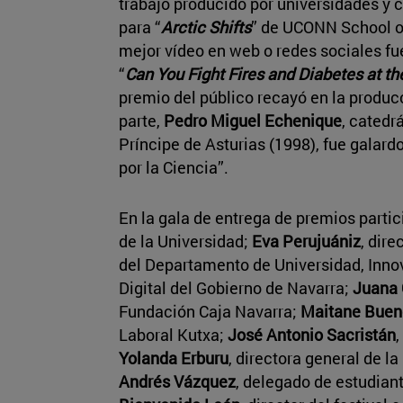
trabajo producido por universidades y c
para “
Arctic Shifts
” de UCONN School of
mejor vídeo en web o redes sociales fu
“
Can You Fight Fires and Diabetes at 
premio del público recayó en la produc
parte,
Pedro Miguel Echenique
, catedr
Príncipe de Asturias (1998), fue galar
por la Ciencia”.
En la gala de entrega de premios parti
de la Universidad;
Eva Perujuániz
, dir
del Departamento de Universidad, Inno
Digital del Gobierno de Navarra;
Juana 
Fundación Caja Navarra;
Maitane Buen
Laboral Kutxa;
José Antonio Sacristán
,
Yolanda Erburu
, directora general de l
Andrés Vázquez
, delegado de estudian