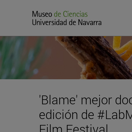
'Blame' mejor do
edición de #Lab
Film Festival