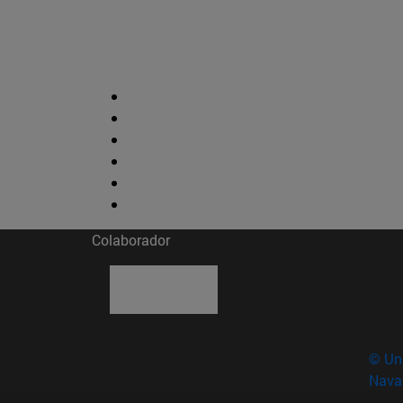
Colaborador
© Uni
Nava