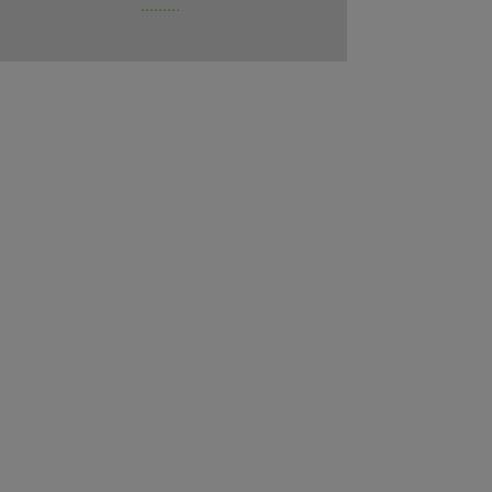
.........