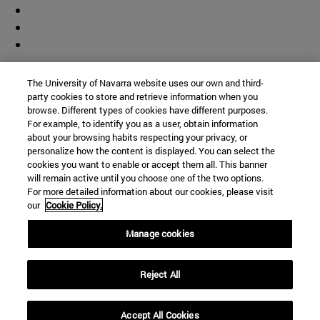
Colaborador
The University of Navarra website uses our own and third-
party cookies to store and retrieve information when you
browse. Different types of cookies have different purposes.
For example, to identify you as a user, obtain information
about your browsing habits respecting your privacy, or
personalize how the content is displayed. You can select the
cookies you want to enable or accept them all. This banner
© Universidad de Navarra
will remain active until you choose one of the two options.
For more detailed information about our cookies, please visit
Información legal
our
Cookie Policy.
Accesibilidad
Configuración de cookies
Manage cookies
Localizador de campus
Reject All
Accept All Cookies