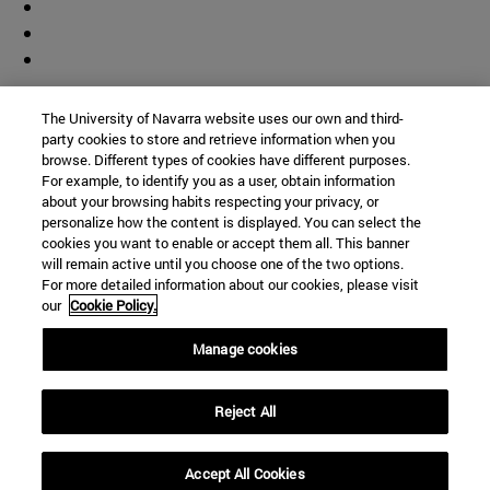
Colaborador
The University of Navarra website uses our own and third-
party cookies to store and retrieve information when you
browse. Different types of cookies have different purposes.
For example, to identify you as a user, obtain information
about your browsing habits respecting your privacy, or
personalize how the content is displayed. You can select the
cookies you want to enable or accept them all. This banner
© Universidad de Navarra
will remain active until you choose one of the two options.
For more detailed information about our cookies, please visit
Información legal
our
Cookie Policy.
Accesibilidad
Configuración de cookies
Manage cookies
Localizador de campus
Reject All
Accept All Cookies