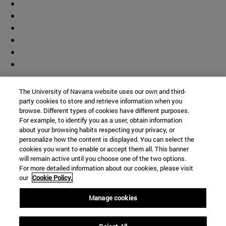
Colaborador
The University of Navarra website uses our own and third-
party cookies to store and retrieve information when you
browse. Different types of cookies have different purposes.
For example, to identify you as a user, obtain information
about your browsing habits respecting your privacy, or
personalize how the content is displayed. You can select the
cookies you want to enable or accept them all. This banner
© Universidad de Navarra
will remain active until you choose one of the two options.
For more detailed information about our cookies, please visit
Información legal
our
Cookie Policy.
Accesibilidad
Configuración de cookies
Manage cookies
Localizador de campus