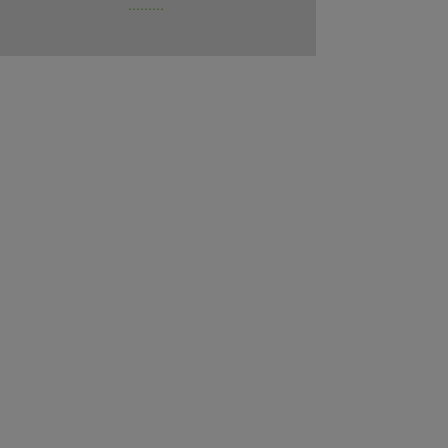
.........