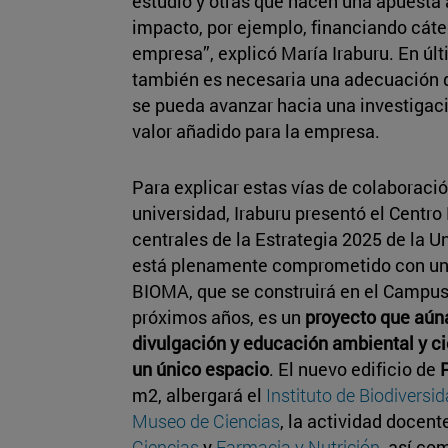
estudio y otras que hacen una apuesta 
impacto, por ejemplo, financiando cát
empresa”, explicó María Iraburu. En últ
también es necesaria una adecuación 
se pueda avanzar hacia una investigac
valor añadido para la empresa.
Para explicar estas vías de colaboraci
universidad, Iraburu presentó el Centro
centrales de la Estrategia 2025 de la U
está plenamente comprometido con un f
BIOMA, que se construirá en el Campu
próximos años, es un
proyecto que aúna
divulgación y educación ambiental y cie
un único espacio
. El nuevo edificio de
m2, albergará el
Instituto de Biodivers
Museo de Ciencias
, la actividad docent
Ciencias
y
Farmacia y Nutrición
, así co