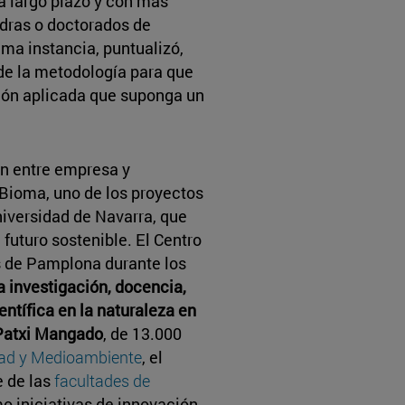
a largo plazo y con más
edras o doctorados de
ima instancia, puntualizó,
de la metodología para que
ión aplicada que suponga un
ón entre empresa y
 Bioma, uno de los proyectos
niversidad de Navarra, que
uturo sostenible. El Centro
s de Pamplona durante los
 investigación, docencia,
ntífica en la naturaleza en
Patxi Mangado
, de 13.000
idad y Medioambiente
, el
e de las
facultades de
mo iniciativas de innovación