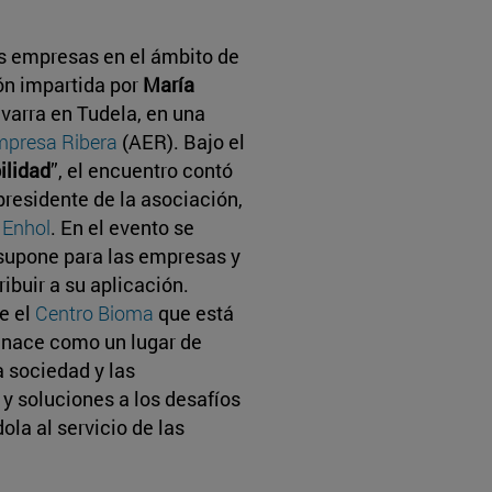
as empresas en el ámbito de
ión impartida por
María
avarra en Tudela, en una
mpresa Ribera
(AER). Bajo el
ilidad
”, el encuentro contó
 presidente de la asociación,
e
Enhol
. En el evento se
e supone para las empresas y
buir a su aplicación.
e el
Centro Bioma
que está
“nace como un lugar de
 sociedad y las
 y soluciones a los desafíos
la al servicio de las