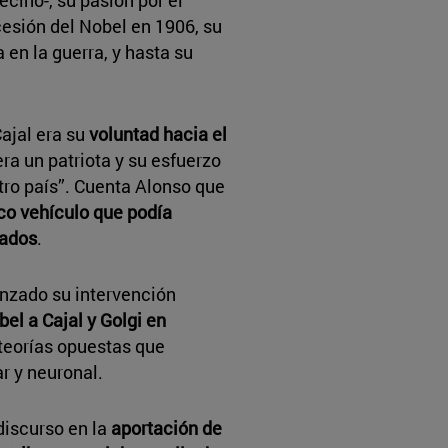
ecino-, su pasión por el
ncesión del Nobel en 1906, su
en la guerra, y hasta su
ajal era su
voluntad hacia el
 era un patriota y su esfuerzo
tro país”. Cuenta Alonso que
ico vehículo que podía
lados
.
nzado su intervención
el a Cajal y Golgi en
s teorías opuestas que
ar y neuronal.
iscurso en la
aportación de