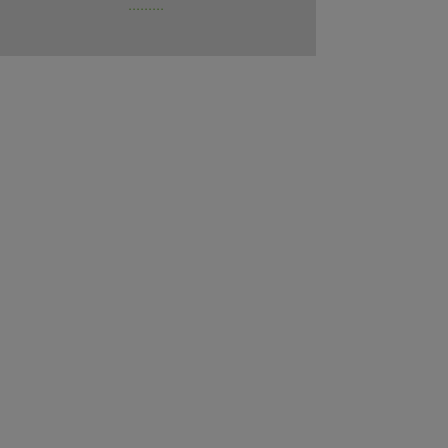
.........