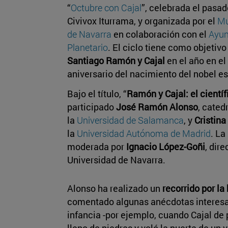
“
Octubre con Cajal
”, celebrada el pasa
Civivox Iturrama, y organizada por el
Mu
de Navarra
en colaboración con el
Ayun
Planetario
. El ciclo tiene como objetiv
Santiago Ramón y Cajal
en el año en el
aniversario del nacimiento del nobel e
Bajo el título, “
Ramón y Cajal: el cientí
participado
José Ramón Alonso
, cated
la
Universidad de Salamanca
, y
Cristin
la
Universidad Autónoma de Madrid
. L
moderada por
Ignacio López-Goñi
, dir
Universidad de Navarra.
Alonso ha realizado un
recorrido por la
comentado algunas anécdotas interesa
infancia -por ejemplo, cuando Cajal de 