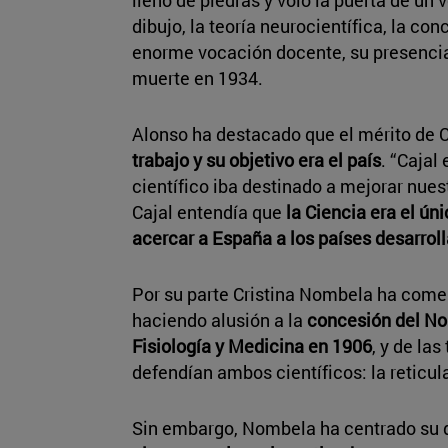
lleno de piedras y voló la puerta de un v
dibujo, la teoría neurocientífica, la co
enorme vocación docente, su presencia 
muerte en 1934.
Alonso ha destacado que el mérito de C
trabajo y su objetivo era el país
. “Cajal
científico iba destinado a mejorar nues
Cajal entendía que
la Ciencia era el ún
acercar a España a los países desarrol
Por su parte Cristina Nombela ha come
haciendo alusión a la
concesión del Nob
Fisiología y Medicina en 1906
, y de la
defendían ambos científicos: la reticul
Sin embargo, Nombela ha centrado su d