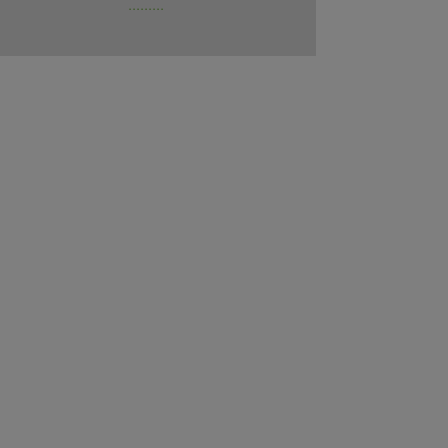
.........