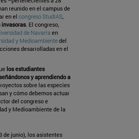
res –pertenecientes a 28
han reunido en el campus de
ar en el
congreso StudIAS
,
 invasoras
. El congreso,
iversidad de Navarra
en
versidad y Medioambiente
del
cciones desarrolladas en el
que
los estudiantes
nseñándonos y aprendiendo a
proyectos sobre las especies
ausan y cómo debemos actuar
rector del congreso e
sidad y Medioambiente de la
 de junio), los asistentes