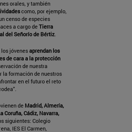
nes orales, y también
ividades
como, por ejemplo,
 un censo de especies
apaces a cargo de
Tierra
l del Señorío de Bértiz
.
 los jóvenes
aprendan los
s de cara a la protección
nservación de nuestra
r la formación de nuestros
rontar en el futuro el reto
rodea”.
rovienen de
Madrid, Almería,
a Coruña, Cádiz, Navarra,
los siguientes: Colegio
rena, IES El Carmen,