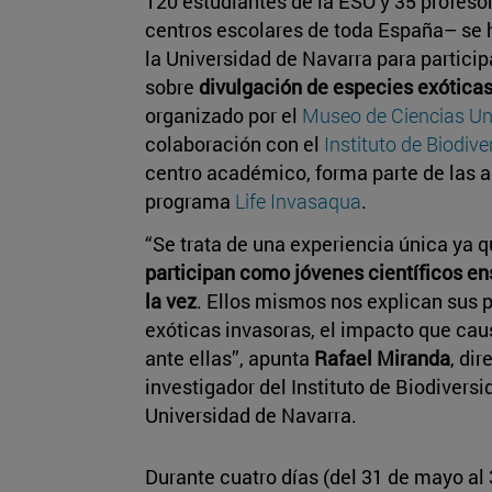
120 estudiantes de la ESO y 35 profeso
centros escolares de toda España– se 
la Universidad de Navarra para particip
sobre
divulgación de especies exóticas
organizado por el
Museo de Ciencias Un
colaboración con el
Instituto de Biodi
centro académico, forma parte de las a
programa
Life Invasaqua
.
“Se trata de una experiencia única ya 
participan como jóvenes científicos e
la vez
. Ellos mismos nos explican sus 
exóticas invasoras, el impacto que c
ante ellas”, apunta
Rafael Miranda
, di
investigador del Instituto de Biodiver
Universidad de Navarra.
Durante cuatro días (del 31 de mayo al 3