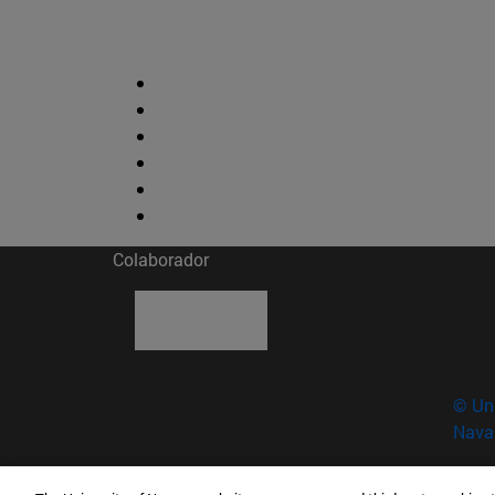
Colaborador
© Uni
Nava