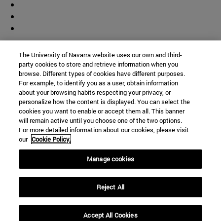
Colaborador
The University of Navarra website uses our own and third-
party cookies to store and retrieve information when you
browse. Different types of cookies have different purposes.
For example, to identify you as a user, obtain information
about your browsing habits respecting your privacy, or
personalize how the content is displayed. You can select the
cookies you want to enable or accept them all. This banner
© Universidad de Navarra
will remain active until you choose one of the two options.
For more detailed information about our cookies, please visit
Información legal
our
Cookie Policy.
Accesibilidad
Configuración de cookies
Manage cookies
Localizador de campus
Reject All
Accept All Cookies