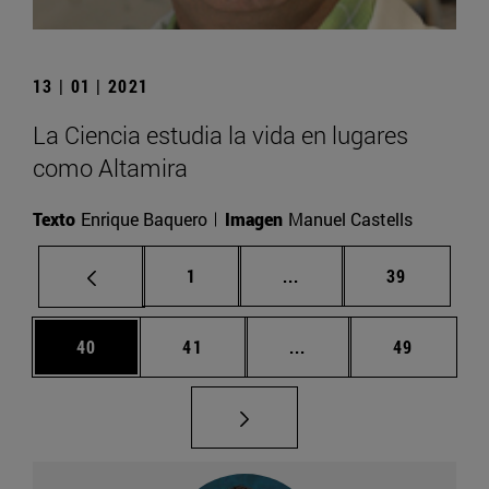
13 | 01 | 2021
La Ciencia estudia la vida en lugares
como Altamira
Texto
Enrique Baquero
Imagen
Manuel Castells
Página
Páginas intermedias Us
Página
1
...
39
Página
Página
Páginas intermedias U
Página
40
41
...
49