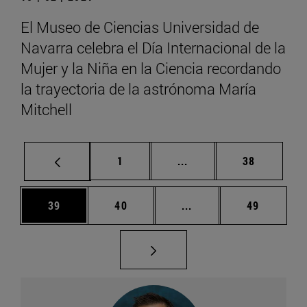
El Museo de Ciencias Universidad de
Navarra celebra el Día Internacional de la
Mujer y la Niña en la Ciencia recordando
la trayectoria de la astrónoma María
Mitchell
Página
Páginas intermedias Us
Página
1
...
38
Página
Página
Páginas intermedias U
Página
39
40
...
49