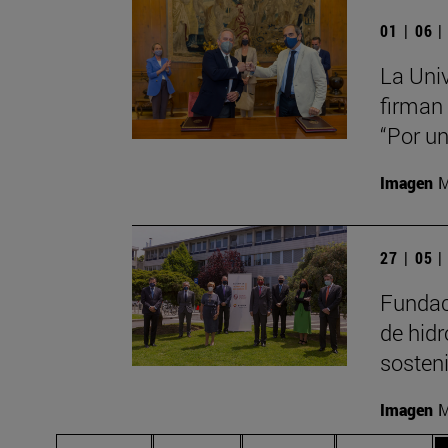
01 | 06 
La Uni
firman 
“Por un
Imagen
M
27 | 05 
Fundac
de hid
sosteni
Imagen
M