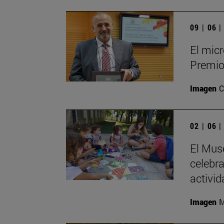
09 | 06 
El micr
Premio
Imagen
C
02 | 06 
El Mus
celebr
activid
Imagen
M