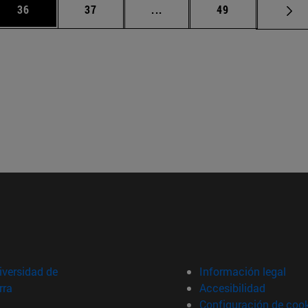
 Use TAB para desplazarse.
Página
Página
Páginas intermedias Use TA
Página
36
37
...
49
versidad de
Información legal
rra
Accesibilidad
Configuración de coo