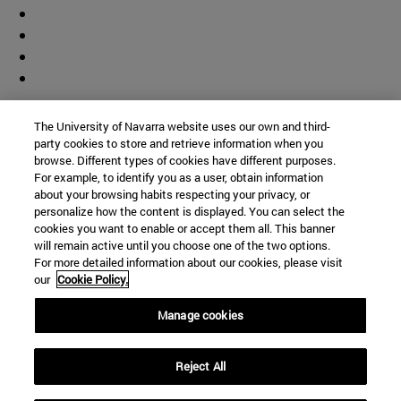
Colaborador
The University of Navarra website uses our own and third-
party cookies to store and retrieve information when you
browse. Different types of cookies have different purposes.
For example, to identify you as a user, obtain information
about your browsing habits respecting your privacy, or
personalize how the content is displayed. You can select the
cookies you want to enable or accept them all. This banner
© Universidad de Navarra
will remain active until you choose one of the two options.
For more detailed information about our cookies, please visit
Información legal
our
Cookie Policy.
Accesibilidad
Configuración de cookies
Manage cookies
Localizador de campus
Reject All