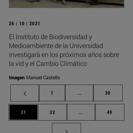
26 | 10 | 2021
El Instituto de Biodiversidad y
Medioambiente de la Universidad
investigará en los próximos años sobre
la vid y el Cambio Climático
Imagen
Manuel Castells
Página
Páginas intermedias Us
Página
1
...
30
Página
Página
Páginas intermedias U
Página
31
32
...
49