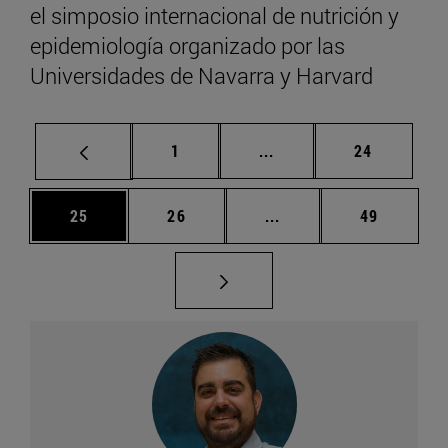
el simposio internacional de nutrición y
epidemiología organizado por las
Universidades de Navarra y Harvard
Página
Páginas intermedias Us
Página
1
...
24
Página
Página
Páginas intermedias U
Página
25
26
...
49