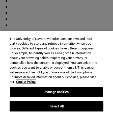
Colaborador
The University of Navarra website uses our own and third-
party cookies to store and retrieve information when you
browse. Different types of cookies have different purposes.
For example, to identify you as a user, obtain information
about your browsing habits respecting your privacy, or
personalize how the content is displayed. You can select the
cookies you want to enable or accept them all. This banner
© Universidad de Navarra
will remain active until you choose one of the two options.
For more detailed information about our cookies, please visit
Información legal
our
Cookie Policy.
Accesibilidad
Configuración de cookies
Manage cookies
Localizador de campus
Reject All