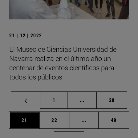
21 | 12 | 2022
El Museo de Ciencias Universidad de
Navarra realiza en el último año un
centenar de eventos científicos para
todos los públicos
Página
Páginas intermedias Us
Página
1
...
20
Página
Página
Páginas intermedias U
Página
21
22
...
49