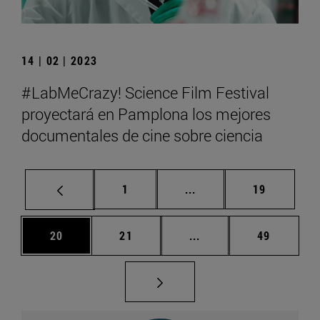
14 | 02 | 2023
#LabMeCrazy! Science Film Festival
proyectará en Pamplona los mejores
documentales de cine sobre ciencia
Página
Páginas intermedias Us
Página
1
...
19
Página
Página
Páginas intermedias U
Página
20
21
...
49