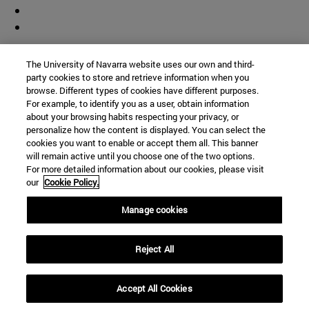
Colaborador
The University of Navarra website uses our own and third-
party cookies to store and retrieve information when you
browse. Different types of cookies have different purposes.
For example, to identify you as a user, obtain information
about your browsing habits respecting your privacy, or
personalize how the content is displayed. You can select the
cookies you want to enable or accept them all. This banner
© Universidad de Navarra
will remain active until you choose one of the two options.
For more detailed information about our cookies, please visit
Información legal
our
Cookie Policy.
Accesibilidad
Configuración de cookies
Manage cookies
Localizador de campus
Reject All
Accept All Cookies