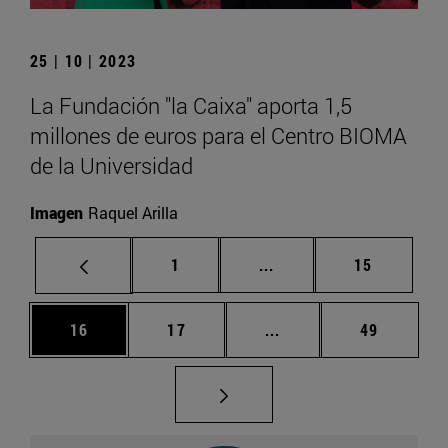
25 | 10 | 2023
La Fundación "la Caixa" aporta 1,5
millones de euros para el Centro BIOMA
de la Universidad
Imagen
Raquel Arilla
Página
Páginas intermedias Us
Página
1
...
15
Página
Página
Páginas intermedias U
Página
16
17
...
49