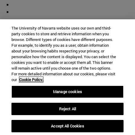
Colaborador
The University of Navarra website uses our own and third-
party cookies to store and retrieve information when you
browse. Different types of cookies have different purposes.
For example, to identify you as a user, obtain information
about your browsing habits respecting your privacy, or
personalize how the content is displayed. You can select the
cookies you want to enable or accept them all. This banner
© Universidad de Navarra
will remain active until you choose one of the two options.
For more detailed information about our cookies, please visit
Información legal
our
Cookie Policy.
Accesibilidad
Configuración de cookies
Manage cookies
Localizador de campus
Reject All
Accept All Cookies