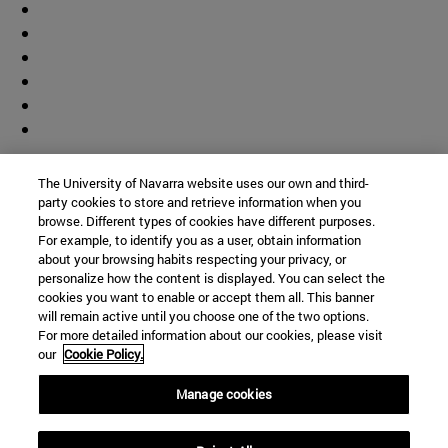
Colaborador
The University of Navarra website uses our own and third-
party cookies to store and retrieve information when you
browse. Different types of cookies have different purposes.
For example, to identify you as a user, obtain information
about your browsing habits respecting your privacy, or
personalize how the content is displayed. You can select the
cookies you want to enable or accept them all. This banner
© Universidad de Navarra
will remain active until you choose one of the two options.
For more detailed information about our cookies, please visit
Información legal
our
Cookie Policy.
Accesibilidad
Configuración de cookies
Manage cookies
Localizador de campus