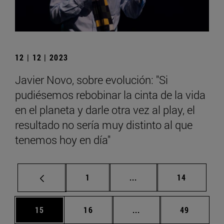
12 | 12 | 2023
Javier Novo, sobre evolución: "Si
pudiésemos rebobinar la cinta de la vida
en el planeta y darle otra vez al play, el
resultado no sería muy distinto al que
tenemos hoy en día"
Página
Páginas intermedias Us
Página
1
...
14
Página
Página
Páginas intermedias U
Página
15
16
...
49