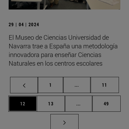
29 | 04 | 2024
El Museo de Ciencias Universidad de
Navarra trae a España una metodología
innovadora para enseñar Ciencias
Naturales en los centros escolares
Página
Páginas intermedias Us
Página
1
...
11
Página
Página
Páginas intermedias U
Página
12
13
...
49