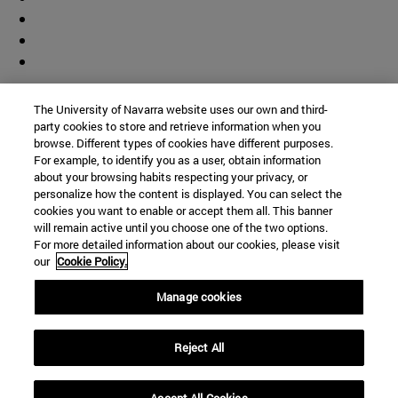
Colaborador
The University of Navarra website uses our own and third-
party cookies to store and retrieve information when you
browse. Different types of cookies have different purposes.
For example, to identify you as a user, obtain information
about your browsing habits respecting your privacy, or
personalize how the content is displayed. You can select the
cookies you want to enable or accept them all. This banner
© Universidad de Navarra
will remain active until you choose one of the two options.
For more detailed information about our cookies, please visit
Información legal
our
Cookie Policy.
Accesibilidad
Configuración de cookies
Manage cookies
Localizador de campus
Reject All