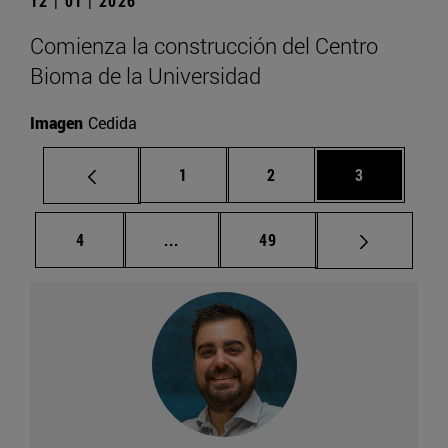
12 | 01 | 2026
Comienza la construcción del Centro
Bioma de la Universidad
Imagen
Cedida
Página
Página
Página
1
2
3
Página
Páginas intermedias Use TAB para d
Página
4
...
49