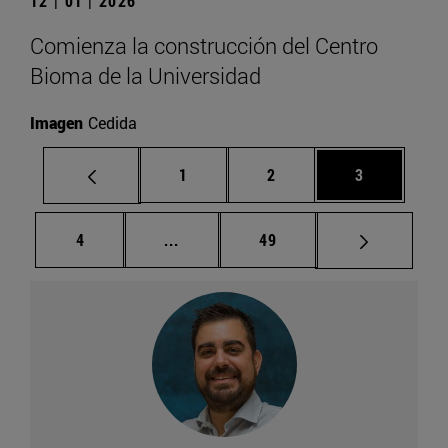
12 | 01 | 2026
Comienza la construcción del Centro
Bioma de la Universidad
Imagen
Cedida
Página
Página
Página
1
2
3
Página
Páginas intermedias Use TAB para d
Página
4
...
49