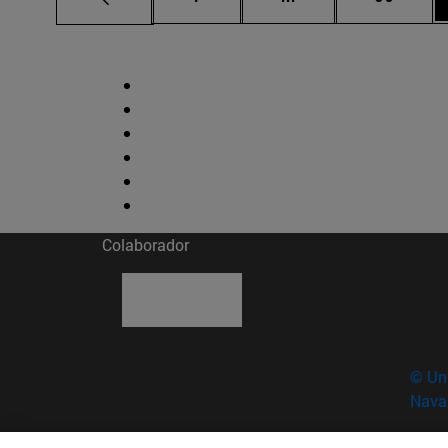
Colaborador
© Uni
Nava