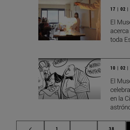
17 | 02 
El Mus
acerca
toda E
10 | 02 
El Mus
celebra
en la C
astrón
Página
Páginas intermedias
Página
1
...
38