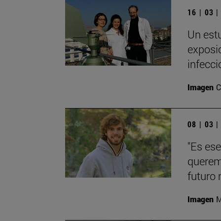
16 | 03 
Un estu
exposic
infecci
Imagen
C
08 | 03 
"Es ese
querem
futuro 
Imagen
M