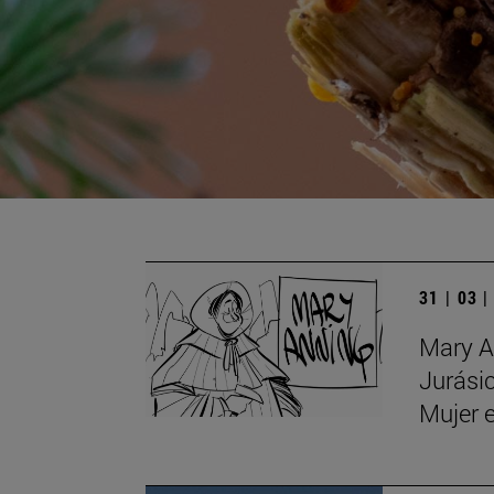
31 | 03 
Mary An
Jurásic
Mujer e