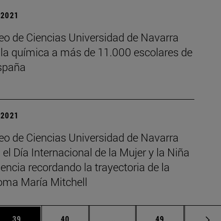
| 2021
eo de Ciencias Universidad de Navarra
 la química a más de 11.000 escolares de
spaña
| 2021
eo de Ciencias Universidad de Navarra
 el Día Internacional de la Mujer y la Niña
iencia recordando la trayectoria de la
oma María Mitchell
 Use TAB para desplazarse.
Página
Página
Páginas intermedias Use TA
Página
39
40
...
49